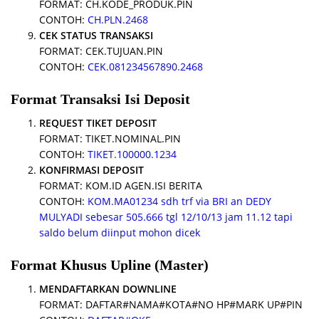
FORMAT:
CH.KODE_PRODUK.PIN
CONTOH:
CH.PLN.2468
CEK STATUS TRANSAKSI
FORMAT:
CEK.TUJUAN.PIN
CONTOH:
CEK.081234567890.2468
Format Transaksi Isi Deposit
REQUEST TIKET DEPOSIT
FORMAT:
TIKET.NOMINAL.PIN
CONTOH:
TIKET.100000.1234
KONFIRMASI DEPOSIT
FORMAT:
KOM.ID AGEN.ISI BERITA
CONTOH:
KOM.MA01234 sdh trf via BRI an DEDY
MULYADI sebesar 505.666 tgl 12/10/13 jam 11.12 tapi
saldo belum diinput mohon dicek
Format Khusus Upline (Master)
MENDAFTARKAN DOWNLINE
FORMAT:
DAFTAR#NAMA#KOTA#NO HP#MARK UP#PIN