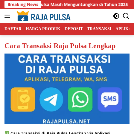
Skip
Kenapa Bisnis Pulsa Masih Menguntungkan di Tahun 2025
Breaking News
to
content
DAFTAR
HARGA PRODUK
DEPOSIT
TRANSAKSI
APLIKAS
Cara Transaksi Raja Pulsa Lengkap
Cara Transaksi di Raja Pulsa Lengkap via Aplikasi,