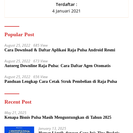
Terdaftar :
4 Januari 2021
Popular Post
August 25, 2022
685 View
Cara Download & Daftar Aplikasi Raja Pulsa Android Resmi
August 25, 2022
673 View
Autoreg Downline Raja Pulsa: Cara Daftar Agen Otomatis
August 25, 2022
656 View
Panduan Lengkap Cara Cetak Struk Pembelian di Raja Pulsa
Recent Post
May 21, 2025
Kenapa Bisnis Pulsa Masih Menguntungkan di Tahun 2025
January 13, 2025