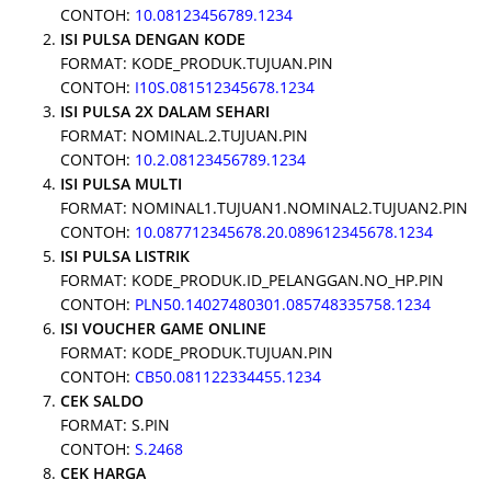
CONTOH:
10.08123456789.1234
ISI PULSA DENGAN KODE
FORMAT:
KODE_PRODUK.TUJUAN.PIN
CONTOH:
I10S.081512345678.1234
ISI PULSA 2X DALAM SEHARI
FORMAT:
NOMINAL.2.TUJUAN.PIN
CONTOH:
10.2.08123456789.1234
ISI PULSA MULTI
FORMAT:
NOMINAL1.TUJUAN1.NOMINAL2.TUJUAN2.PIN
CONTOH:
10.087712345678.20.089612345678.1234
ISI PULSA LISTRIK
FORMAT:
KODE_PRODUK.ID_PELANGGAN.NO_HP.PIN
CONTOH:
PLN50.14027480301.085748335758.1234
ISI VOUCHER GAME ONLINE
FORMAT:
KODE_PRODUK.TUJUAN.PIN
CONTOH:
CB50.081122334455.1234
CEK SALDO
FORMAT:
S.PIN
CONTOH:
S.2468
CEK HARGA