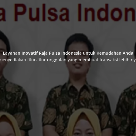
Layanan Inovatif Raja Pulsa Indonesia untuk Kemudahan Anda
menyediakan fitur-fitur unggulan yang membuat transaksi lebih n