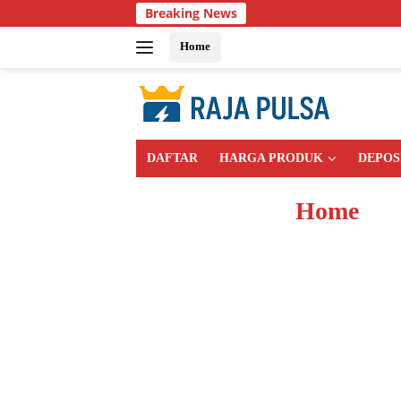
Skip
Breaking News
to
content
Home
DAFTAR
HARGA PRODUK
DEPOS
Home