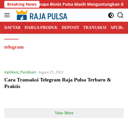
Skip
Breaking News
Kenapa Bisnis Pulsa Masih Menguntungkan di Ta
to
content
DAFTAR
HARGA PRODUK
DEPOSIT
TRANSAKSI
APLIKAS
telegram
Aplikasi
,
Panduan
August 25, 2022
Cara Transaksi Telegram Raja Pulsa Terbaru &
Praktis
View More