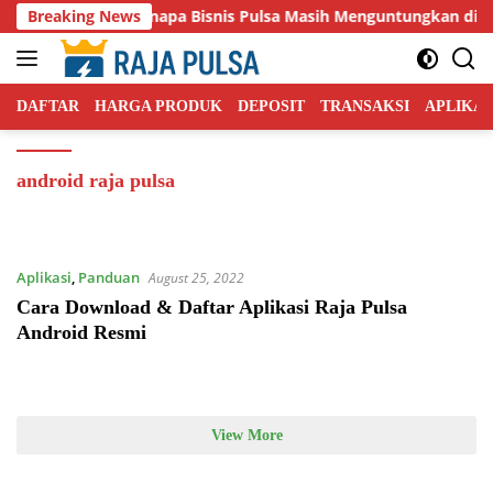
Skip
Breaking News
Kenapa Bisnis Pulsa Masih Menguntungkan di Ta
to
content
DAFTAR
HARGA PRODUK
DEPOSIT
TRANSAKSI
APLIKAS
android raja pulsa
Aplikasi
,
Panduan
August 25, 2022
Cara Download & Daftar Aplikasi Raja Pulsa
Android Resmi
View More